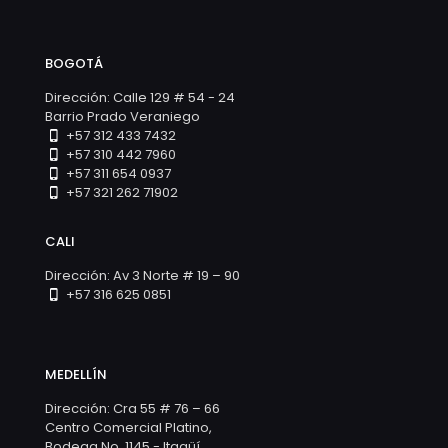
BOGOTÁ
Dirección: Calle 129 # 54 - 24
Barrio Prado Veraniego
+57 312 433 7432
+57 310 442 7960
+57 311 654 0937
+57 321 262 71902
CALI
Dirección: Av 3 Norte # 19 – 90
+57 316 625 0851
MEDELLÍN
Dirección: Cra 55 # 76 – 66
Centro Comercial Platino,
Bodega No. 1145 - Itagüí