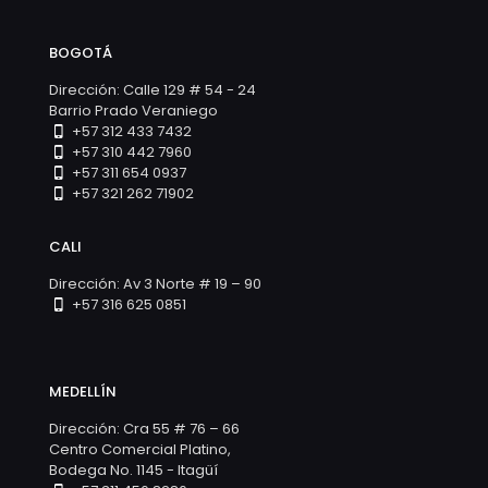
BOGOTÁ
Dirección: Calle 129 # 54 - 24
Barrio Prado Veraniego
+57 312 433 7432
+57 310 442 7960
+57 311 654 0937
+57 321 262 71902
CALI
Dirección: Av 3 Norte # 19 – 90
+57 316 625 0851
MEDELLÍN
Dirección: Cra 55 # 76 – 66
Centro Comercial Platino,
Bodega No. 1145 - Itagüí