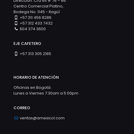
Dirección: Cra 55 # 76 – 66
Centro Comercial Platino,
Bodega No. 1145 - Itagüí
+57 311 456 8286
+57 312 433 7432
604 374 3600
EJE CAFETERO
+57 313 305 2165
HORARIO DE ATENCIÓN
Oficinas en Bogotá:
Lunes a Viernes 7:30am a 5:00pm
CORREO
ventas@amexicol.com