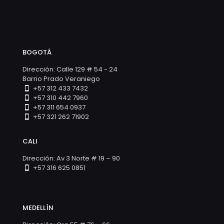
BOGOTÁ
Dirección: Calle 129 # 54 - 24
Barrio Prado Veraniego
+57 312 433 7432
+57 310 442 7960
+57 311 654 0937
+57 321 262 71902
CALI
Dirección: Av 3 Norte # 19 – 90
+57 316 625 0851
MEDELLÍN