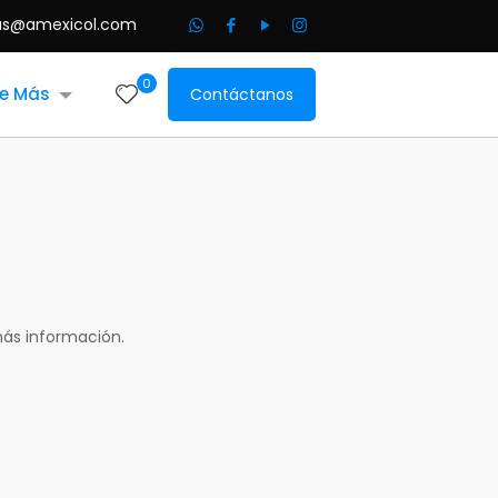
as@amexicol.com
0
e Más
Contáctanos
ás información.