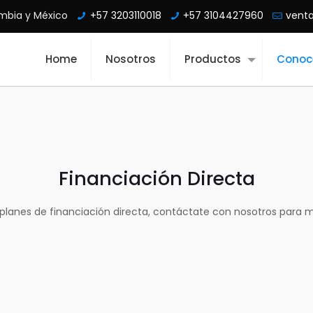
mbia y México
+57 3203110018
+57 3104427960
vent
Home
Nosotros
Productos
Conoc
Financiación Directa
lanes de financiación directa, contáctate con nosotros para m