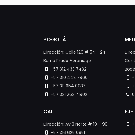
BOGOTÁ
MED
Dirección: Calle 129 # 54 - 24
Dire
Barrio Prado Veraniego
Cent
+57 312 433 7432
Bode
+57 310 442 7960
+
+57 311 654 0937
+
+57 321 262 71902
6
CALI
EJE
Dirección: Av 3 Norte # 19 – 90
+
+57 316 625 0851