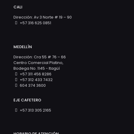
CALI
Dirección: Av 3 Norte # 19 – 90
+57 316 625 0851
MEDELLÍN
Dirección: Cra 55 # 76 – 66
Centro Comercial Platino,
Bodega No. 1145 - Itagüí
+57 311 456 8286
+57 312 433 7432
604 374 3600
EJE CAFETERO
+57 313 305 2165
HORARIO DE ATENCIÓN