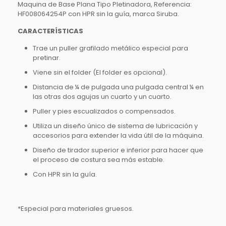
Maquina de Base Plana Tipo Pletinadora, Referencia:
HF008064254P con HPR sin la guía, marca Siruba.
CARACTERÍSTICAS
Trae un puller grafilado metálico especial para
pretinar.
Viene sin el folder (El folder es opcional).
Distancia de ¼ de pulgada una pulgada central ¼ en
las otras dos agujas un cuarto y un cuarto.
Puller y pies escualizados o compensados.
Utiliza un diseño único de sistema de lubricación y
accesorios para extender la vida útil de la máquina.
Diseño de tirador superior e inferior para hacer que
el proceso de costura sea más estable.
Con HPR sin la guía.
*Especial para materiales gruesos.