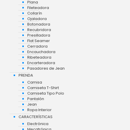
Plana
Fileteadora
Collarín
Ojaladora
Botonadora
Recubridora
Presilladora
Flat Seamer
Cerradora
Encauchadora
Ribeteadora
Encarteradora
Pasadores de Jean
PRENDA
Camisa
Camiseta T-Shirt
Camiseta Tipo Polo
Pantalón
Jean
Ropa Interior
CARACTERÍSTICAS
Electrónica
Mecatrónica