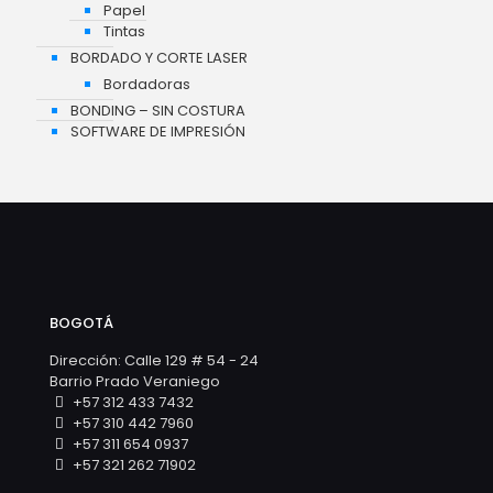
Papel
Tintas
BORDADO Y CORTE LASER
Bordadoras
BONDING – SIN COSTURA
SOFTWARE DE IMPRESIÓN
BOGOTÁ
Dirección: Calle 129 # 54 - 24
Barrio Prado Veraniego
+57 312 433 7432
+57 310 442 7960
+57 311 654 0937
+57 321 262 71902