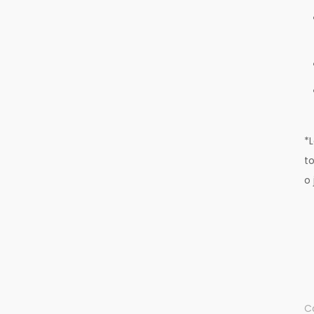
*
to
o 
C