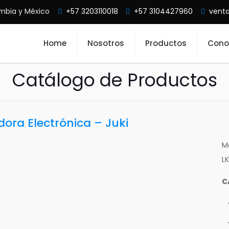
mbia y México
+57 3203110018
+57 3104427960
vent
Home
Nosotros
Productos
Cono
Catálogo de Productos
adora Electrónica – Juki
Ma
L
C