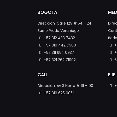
BOGOTÁ
MED
Dirección: Calle 129 # 54 - 24
Dire
Barrio Prado Veraniego
Cent
+57 312 433 7432
Bode
+57 310 442 7960
+
+57 311 654 0937
+
+57 321 262 71902
6
CALI
EJE
Dirección: Av 3 Norte # 19 – 90
+
+57 316 625 0851