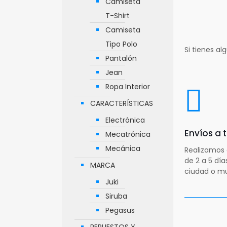
Camiseta
T-Shirt
Camiseta
Tipo Polo
Si tienes a
Pantalón
Jean
Ropa Interior
CARACTERÍSTICAS
Electrónica
Envíos a
Mecatrónica
Mecánica
Realizamos 
de 2 a 5 dí
MARCA
ciudad o mu
Juki
Siruba
Pegasus