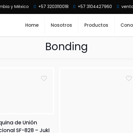
mbia y México
+57 3203110018
+57 3104427960
vent
Home
Nosotros
Productos
Cono
Bonding
uina de Unión
cional SF-828 – Juki