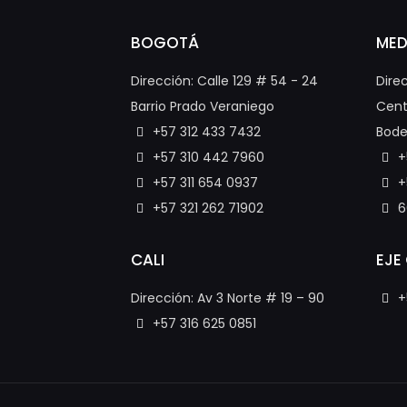
BOGOTÁ
MED
Dirección: Calle 129 # 54 - 24
Dire
Barrio Prado Veraniego
Cent
+57 312 433 7432
Bode
+57 310 442 7960
+
+57 311 654 0937
+
+57 321 262 71902
6
CALI
EJE
Dirección: Av 3 Norte # 19 – 90
+
+57 316 625 0851