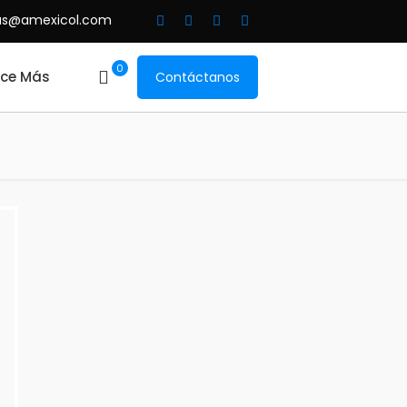
as@amexicol.com
0
ce Más
Contáctanos