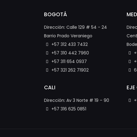
BOGOTÁ
MED
Dirección: Calle 129 # 54 - 24
Dire
Barrio Prado Veraniego
Cent
+57 312 433 7432
Bode
+57 310 442 7960
+
+57 311 654 0937
+
+57 321 262 71902
6
CALI
EJE
Dirección: Av 3 Norte # 19 – 90
+
+57 316 625 0851