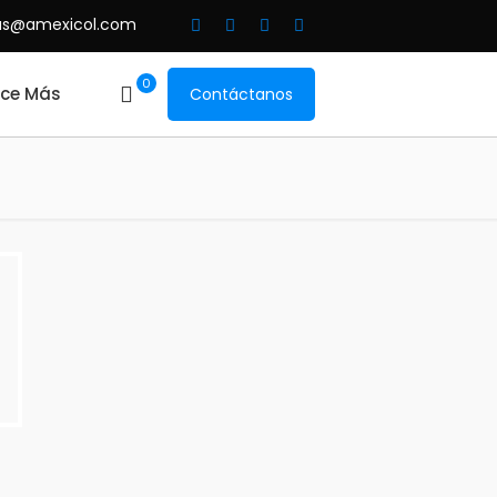
as@amexicol.com
0
ce Más
Contáctanos