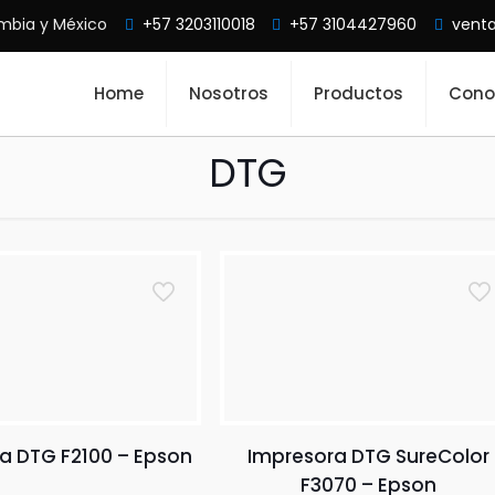
mbia y México
+57 3203110018
+57 3104427960
vent
Home
Nosotros
Productos
Cono
DTG
a DTG F2100 – Epson
Impresora DTG SureColor
F3070 – Epson