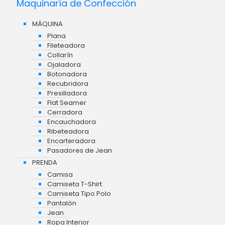
Maquinaría de Confección
MÁQUINA
Plana
Fileteadora
Collarín
Ojaladora
Botonadora
Recubridora
Presilladora
Flat Seamer
Cerradora
Encauchadora
Ribeteadora
Encarteradora
Pasadores de Jean
PRENDA
Camisa
Camiseta T-Shirt
Camiseta Tipo Polo
Pantalón
Jean
Ropa Interior