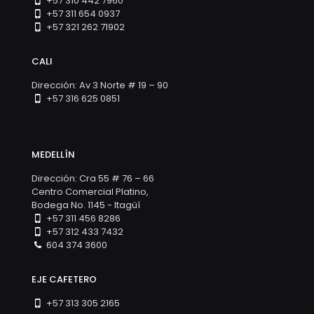
+57 310 442 7960
+57 311 654 0937
+57 321 262 71902
CALI
Dirección: Av 3 Norte # 19 – 90
+57 316 625 0851
MEDELLÍN
Dirección: Cra 55 # 76 – 66
Centro Comercial Platino,
Bodega No. 1145 - Itagüí
+57 311 456 8286
+57 312 433 7432
604 374 3600
EJE CAFETERO
+57 313 305 2165