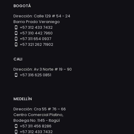
BOGOTÁ
Dirección: Calle 129 # 54 - 24
Barrio Prado Veraniego
+57 312 433 7432
+57 310 442 7960
+57 311 654 0937
+57 321 262 71902
CALI
Dirección: Av 3 Norte # 19 – 90
+57 316 625 0851
MEDELLÍN
Dirección: Cra 55 # 76 – 66
Centro Comercial Platino,
Bodega No. 1145 - Itagüí
+57 311 456 8286
+57 312 433 7432