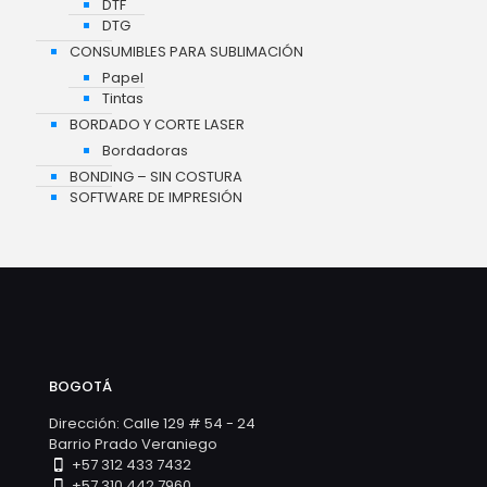
DTF
DTG
CONSUMIBLES PARA SUBLIMACIÓN
Papel
Tintas
BORDADO Y CORTE LASER
Bordadoras
BONDING – SIN COSTURA
SOFTWARE DE IMPRESIÓN
BOGOTÁ
Dirección: Calle 129 # 54 - 24
Barrio Prado Veraniego
+57 312 433 7432
+57 310 442 7960