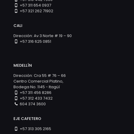
+57 311 654 0937
+57 321 262 71902
CALI
Dirección: Av 3 Norte # 19 – 90
+57 316 625 0851
MEDELLÍN
Dirección: Cra 55 # 76 – 66
Centro Comercial Platino,
Bodega No. 1145 - Itagüí
+57 311 456 8286
+57 312 433 7432
604 374 3600
EJE CAFETERO
+57 313 305 2165