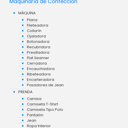
Maquinaría de Confección
MÁQUINA
Plana
Fileteadora
Collarín
Ojaladora
Botonadora
Recubridora
Presilladora
Flat Seamer
Cerradora
Encauchadora
Ribeteadora
Encarteradora
Pasadores de Jean
PRENDA
Camisa
Camiseta T-Shirt
Camiseta Tipo Polo
Pantalón
Jean
Ropa Interior