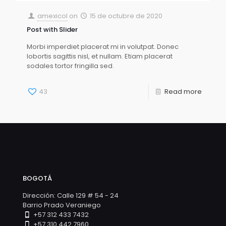
amexicol
on
15 de octubre de 2020
Post with Slider
Morbi imperdiet placerat mi in volutpat. Donec
lobortis sagittis nisl, et nullam. Etiam placerat
sodales tortor fringilla sed.
43
Read more
BOGOTÁ
Dirección: Calle 129 # 54 - 24
Barrio Prado Veraniego
+57 312 433 7432
+57 310 442 7960