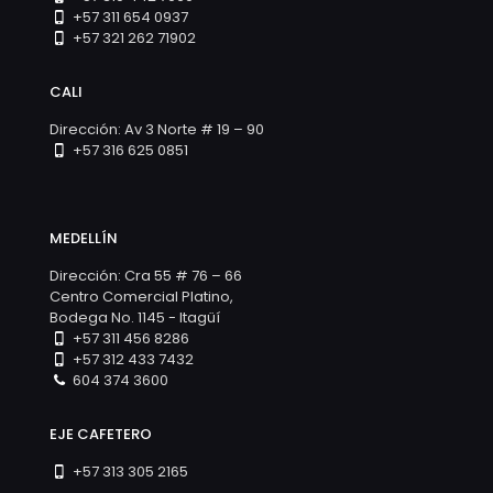
+57 311 654 0937
+57 321 262 71902
CALI
Dirección: Av 3 Norte # 19 – 90
+57 316 625 0851
MEDELLÍN
Dirección: Cra 55 # 76 – 66
Centro Comercial Platino,
Bodega No. 1145 - Itagüí
+57 311 456 8286
+57 312 433 7432
604 374 3600
EJE CAFETERO
+57 313 305 2165