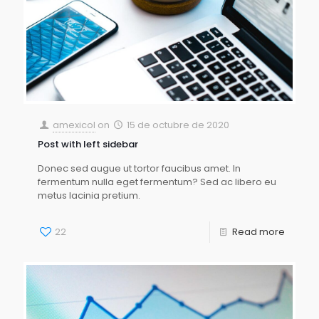
amexicol
on
15 de octubre de 2020
Post with left sidebar
Donec sed augue ut tortor faucibus amet. In
fermentum nulla eget fermentum? Sed ac libero eu
metus lacinia pretium.
22
Read more