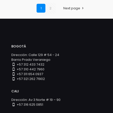
1
2
Next page
BOGOTÁ
Dirección: Calle 129 # 54 - 24
Barrio Prado Veraniego
+57 312 433 7432
+57 310 442 7960
+57 311 654 0937
+57 321 262 71902
CALI
Dirección: Av 3 Norte # 19 – 90
+57 316 625 0851