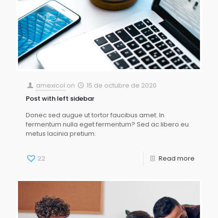
amexicol
on
15 de octubre de 2020
Post with left sidebar
Donec sed augue ut tortor faucibus amet. In
fermentum nulla eget fermentum? Sed ac libero eu
metus lacinia pretium.
22
Read more