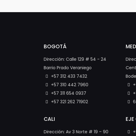
BOGOTÁ
MED
Dirección: Calle 129 # 54 - 24
Dire
Barrio Prado Veraniego
Cent
+57 312 433 7432
Bode
+57 310 442 7960
+
+57 311 654 0937
+
+57 321 262 71902
6
CALI
EJE
Dirección: Av 3 Norte # 19 – 90
+