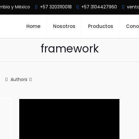
mbia y México
+57 3203110018
+57 3104427960
vent
Home
Nosotros
Productos
Cono
framework
Authors