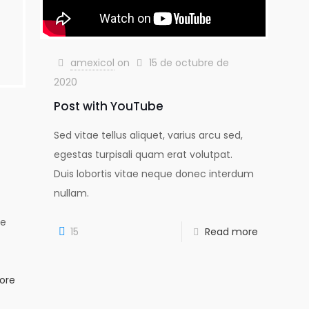
amexicol
on
15 de octubre de
2020
Post with YouTube
Sed vitae tellus aliquet, varius arcu sed,
egestas turpisali quam erat volutpat.
Duis lobortis vitae neque donec interdum
nullam.
ae
15
Read more
ore