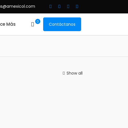
as@amexicol.com
0
ce Más
Contáctanos
Show all