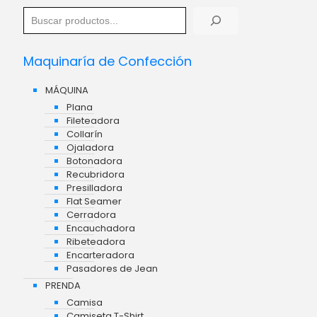
Maquinaría de Confección
MÁQUINA
Plana
Fileteadora
Collarín
Ojaladora
Botonadora
Recubridora
Presilladora
Flat Seamer
Cerradora
Encauchadora
Ribeteadora
Encarteradora
Pasadores de Jean
PRENDA
Camisa
Camiseta T-Shirt