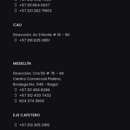
+57 311 654 0937
+57 321 262 71902
CALI
Dirección: Av 3 Norte # 19 – 90
+57 316 625 0851
MEDELLÍN
Dirección: Cra 55 # 76 – 66
Centro Comercial Platino,
Bodega No. 1145 - Itagüí
+57 311 456 8286
+57 312 433 7432
604 374 3600
EJE CAFETERO
+57 313 305 2165