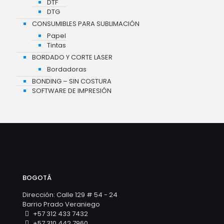
DTF
DTG
CONSUMIBLES PARA SUBLIMACIÓN
Papel
Tintas
BORDADO Y CORTE LASER
Bordadoras
BONDING – SIN COSTURA
SOFTWARE DE IMPRESIÓN
BOGOTÁ
Dirección: Calle 129 # 54 - 24
Barrio Prado Veraniego
+57 312 433 7432
+57 310 442 7960