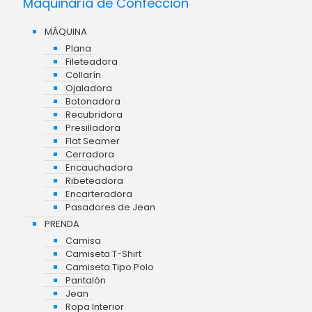
Maquinaría de Confección
MÁQUINA
Plana
Fileteadora
Collarín
Ojaladora
Botonadora
Recubridora
Presilladora
Flat Seamer
Cerradora
Encauchadora
Ribeteadora
Encarteradora
Pasadores de Jean
PRENDA
Camisa
Camiseta T-Shirt
Camiseta Tipo Polo
Pantalón
Jean
Ropa Interior