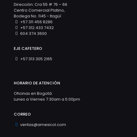
Dirección: Cra 55 # 76 – 66
Centro Comercial Platino,
Bodega No. 1145 - Itagüí
+57 311 456 8286
+57 312 433 7432
604 374 3600
EJE CAFETERO
+57 313 305 2165
HORARIO DE ATENCIÓN
Oficinas en Bogotá:
Lunes a Viernes 7:30am a 5:00pm
CORREO
ventas@amexicol.com