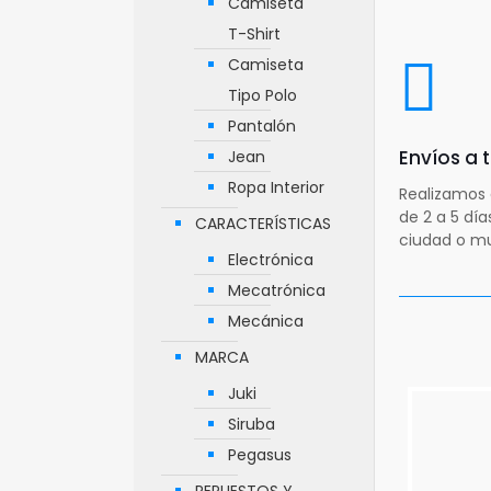
Camiseta
T-Shirt
Camiseta
Tipo Polo
Pantalón
Envíos a
Jean
Ropa Interior
Realizamos 
de 2 a 5 dí
CARACTERÍSTICAS
ciudad o mu
Electrónica
Mecatrónica
Mecánica
MARCA
Juki
Siruba
Pegasus