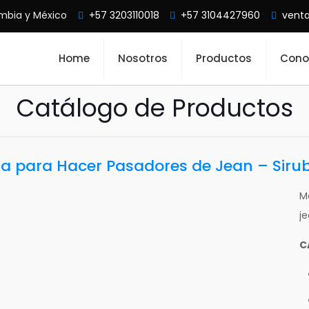
mbia y México
+57 3203110018
+57 3104427960
vent
Home
Nosotros
Productos
Cono
Catálogo de Productos
a para Hacer Pasadores de Jean – Siru
M
j
C