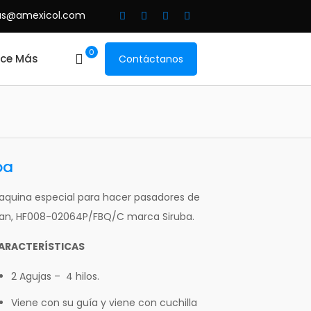
as@amexicol.com
0
ce Más
Contáctanos
ba
aquina especial para hacer pasadores de
ean, HF008-02064P/FBQ/C marca Siruba.
ARACTERÍSTICAS
2 Agujas – 4 hilos.
Viene con su guía y viene con cuchilla