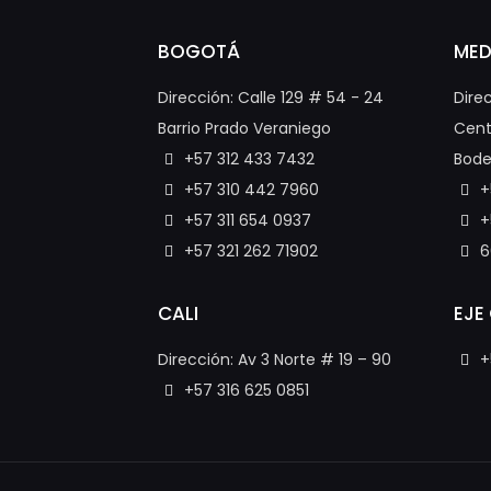
BOGOTÁ
MED
Dirección: Calle 129 # 54 - 24
Dire
Barrio Prado Veraniego
Cent
+57 312 433 7432
Bode
+57 310 442 7960
+
+57 311 654 0937
+
+57 321 262 71902
6
CALI
EJE
Dirección: Av 3 Norte # 19 – 90
+
+57 316 625 0851