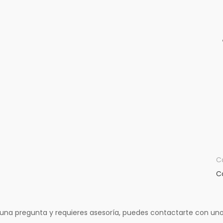
C
C
lguna pregunta y requieres asesoría, puedes contactarte con un