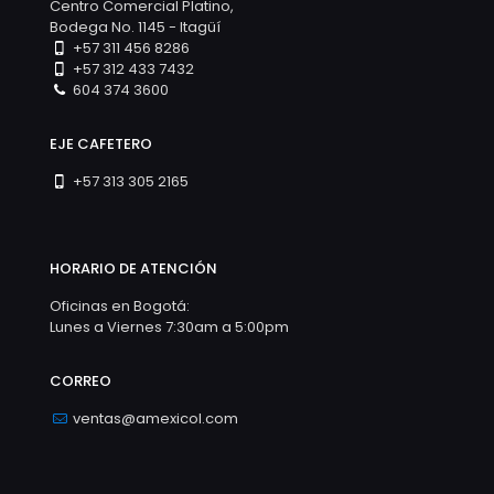
Centro Comercial Platino,
Bodega No. 1145 - Itagüí
+57 311 456 8286
+57 312 433 7432
604 374 3600
EJE CAFETERO
+57 313 305 2165
HORARIO DE ATENCIÓN
Oficinas en Bogotá:
Lunes a Viernes 7:30am a 5:00pm
CORREO
ventas@amexicol.com