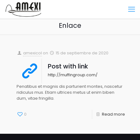
Enlace
amexicol
on
15 de septiembre de 2020
Post with link
http://muffingroup.com/
Penatibus et magnis dis parturient montes, nascetur
ridiculus mus. Etiam ultrices metus ut enim biben
dum, vitae fringilla.
0
Read more