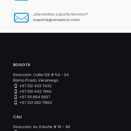
¿Necesitas soporte técnico?
soporte@amexicol.com
BOGOTÁ
Dirección: Calle 129 # 54 - 24
Barrio Prado Veraniego
+57 312 433 7432
+57 310 442 7960
+57 311 654 0937
+57 321 262 71902
CALI
Dirección: Av 3 Norte # 19 – 90