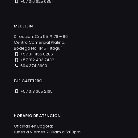
+57 316 625 0851
MEDELLÍN
Dirección: Cra 55 # 76 – 66
Centro Comercial Platino,
Bodega No. 1145 - Itagüí
+57 311 456 8286
+57 312 433 7432
604 374 3600
EJE CAFETERO
+57 313 305 2165
HORARIO DE ATENCIÓN
Oficinas en Bogotá:
Lunes a Viernes 7:30am a 5:00pm